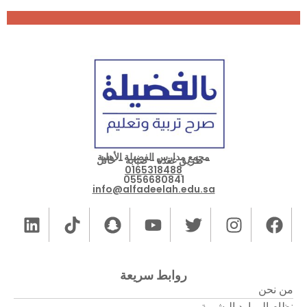
مجمع مدارس الفضيلة الأهلية
- طريق عقدة - صبابة - حائل
0165318488
0556680841
info@alfadeelah.edu.sa
روابط سريعة
من نحن
نظام الموارد البشرية