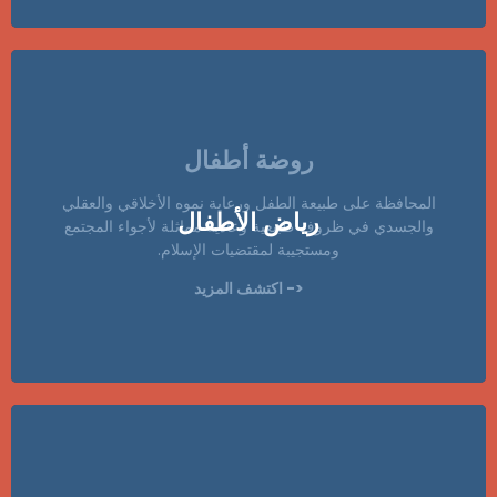
روضة أطفال
المحافظة على طبيعة الطفل ورعاية نموه الأخلاقي والعقلي
رياض الأطفال
والجسدي في ظروف طبيعية وعادية مماثلة لأجواء المجتمع
ومستجيبة لمقتضيات الإسلام.
<- اكتشف المزيد