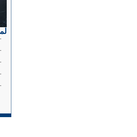
لم
– خ
–
–
–
–