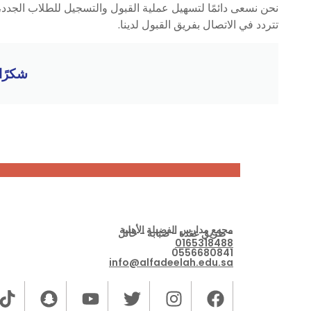
نحن نسعى دائمًا لتسهيل عملية القبول والتسجيل للطلاب الجدد،
تتردد في الاتصال بفريق القبول لدينا.
شكرًا
مجمع مدارس الفضيلة الأهلية
- طريق عقدة - صبابة - حائل
0165318488
0556680841
info@alfadeelah.edu.sa