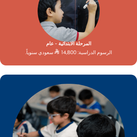
المرحلة الابتدائية - عام

الرسوم الدراسية: 14,800
سعودي سنوياً.