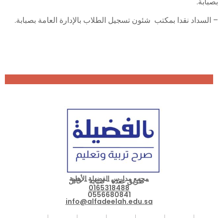
بصبابة.
– السداد نقدا بمكتب شئون تسجيل الطلاب بالإدارة العامة بصبابة.
مجمع مدارس الفضيلة الأهلية
- طريق عقدة - صبابة - حائل
0165318488
0556680841
info@alfadeelah.edu.sa