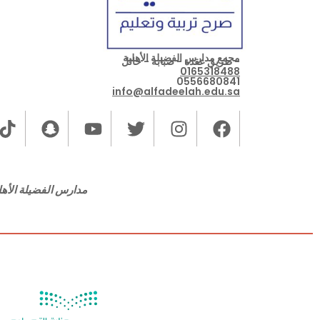
مجمع مدارس الفضيلة الأهلية
- طريق عقدة - صبابة - حائل
0165318488
0556680841
info@alfadeelah.edu.sa
مدارس الفضيلة الأهلي