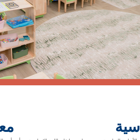
سية
معا