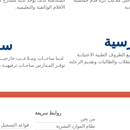
وي علي ملاعب كرة قدم خماسية
المتكاملة لذلك يوجد لدينا مسارح
ية
الأفلام الوثائقية والتعليمية.
رسية
سا
ع الظروف الطبية الاعتيادية
لدينا ساحــات ومـلاعــب خارجيــة 
طلاب والطالبات وتقديم الرعاية
توفـر المـدارس ساحـات ترفيهيـة د
روابط سريعة
من نحن
قواعد التسجيل 
نظام الموارد البشرية