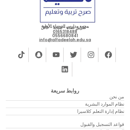
مجمع مدارس الفضيلة الأهلية
- طريق عقدة - صبابة - حائل
0165318488
0556680841
info@alfadeelah.edu.sa
روابط سريعة
من نحن
نظام الموارد البشرية
نظام إدارة التعلم كلاسيرا
قواعد التسجيل والقبول