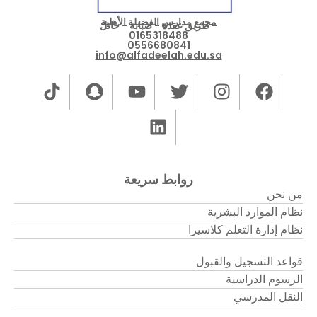
مجمع مدارس الفضيلة الأهلية
- طريق عقدة - صبابة - حائل
0165318488
0556680841
info@alfadeelah.edu.sa
روابط سريعة
من نحن
نظام الموارد البشرية
نظام إدارة التعلم كلاسيرا
قواعد التسجيل والقبول
الرسوم الدراسية
النقل المدرسي