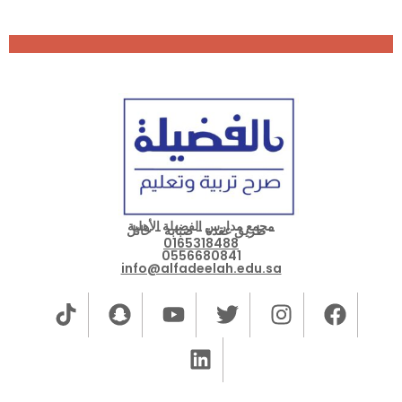
مجمع مدارس الفضيلة الأهلية
- طريق عقدة - صبابة - حائل
0165318488
0556680841
info@alfadeelah.edu.sa