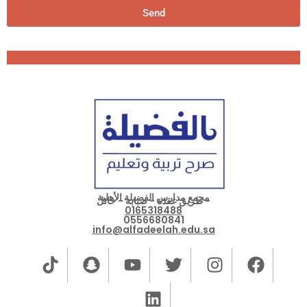
Send
مجمع مدارس الفضيلة الأهلية
- طريق عقدة - صبابة - حائل
0165318488
0556680841
info@alfadeelah.edu.sa