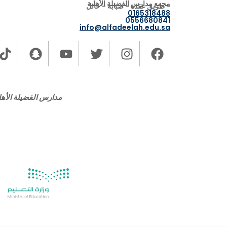
مجمع مدارس الفضيلة الأهلية
- طريق عقدة - صبابة - حائل
0165318488
0556680841
info@alfadeelah.edu.sa
مدارس الفضيلة الأهلي